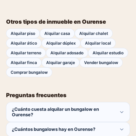
Otros tipos de inmueble en Ourense
Alquilar piso
Alquilar casa
Alquilar chalet
Alquilar ático
Alquilar dúplex
Alquilar local
Alquilar terreno
Alquilar adosado
Alquilar estudio
Alquilar finca
Alquilar garaje
Vender bungalow
Comprar bungalow
Preguntas frecuentes
¿Cuánto cuesta alquilar un bungalow en
Ourense?
El comprador no paga ninguna comisión.
¿Cuántos bungalows hay en Ourense?