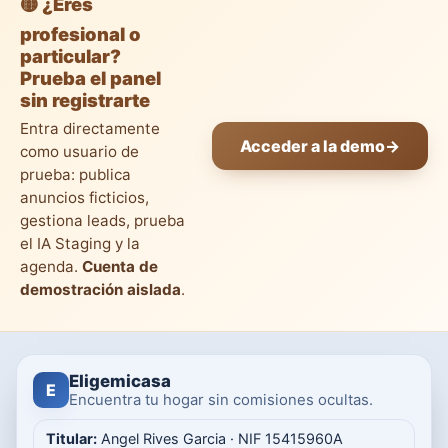
🟡 ¿Eres
profesional o
particular?
Prueba el panel
sin registrarte
Entra directamente
Acceder a la demo
→
como usuario de
prueba: publica
anuncios ficticios,
gestiona leads, prueba
el IA Staging y la
agenda.
Cuenta de
demostración aislada
.
Eligemicasa
E
Encuentra tu hogar sin comisiones ocultas.
Titular:
Angel Rives Garcia · NIF 15415960A