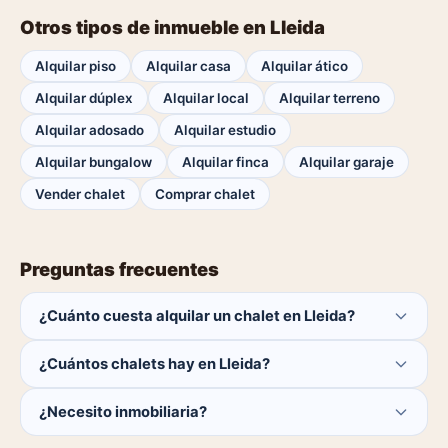
Otros tipos de inmueble en Lleida
Alquilar piso
Alquilar casa
Alquilar ático
Alquilar dúplex
Alquilar local
Alquilar terreno
Alquilar adosado
Alquilar estudio
Alquilar bungalow
Alquilar finca
Alquilar garaje
Vender chalet
Comprar chalet
Preguntas frecuentes
¿Cuánto cuesta alquilar un chalet en Lleida?
El comprador no paga ninguna comisión.
¿Cuántos chalets hay en Lleida?
Actualmente hay 0 chalets disponibles en Lleida. El
¿Necesito inmobiliaria?
catálogo se actualiza a diario.
No. Puedes buscar y contactar directamente.