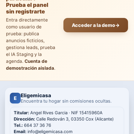
Prueba el panel
sin registrarte
Entra directamente
Acceder a la demo
→
como usuario de
prueba: publica
anuncios ficticios,
gestiona leads, prueba
el IA Staging y la
agenda.
Cuenta de
demostración aislada
.
Eligemicasa
E
Encuentra tu hogar sin comisiones ocultas.
Titular:
Angel Rives Garcia · NIF 15415960A
Dirección:
Calle Redován 3, 03350 Cox (Alicante)
Tel.:
664 37 36 76
Email:
info@eligemicasa.com