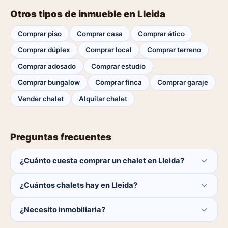
Otros tipos de inmueble en Lleida
Comprar piso
Comprar casa
Comprar ático
Comprar dúplex
Comprar local
Comprar terreno
Comprar adosado
Comprar estudio
Comprar bungalow
Comprar finca
Comprar garaje
Vender chalet
Alquilar chalet
Preguntas frecuentes
¿Cuánto cuesta comprar un chalet en Lleida?
El comprador no paga ninguna comisión.
¿Cuántos chalets hay en Lleida?
Actualmente hay 0 chalets disponibles en Lleida. El
¿Necesito inmobiliaria?
catálogo se actualiza a diario.
No. Puedes buscar y contactar directamente.