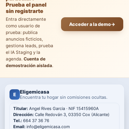
Prueba el panel
sin registrarte
Entra directamente
Acceder a la demo
→
como usuario de
prueba: publica
anuncios ficticios,
gestiona leads, prueba
el IA Staging y la
agenda.
Cuenta de
demostración aislada
.
Eligemicasa
E
Encuentra tu hogar sin comisiones ocultas.
Titular:
Angel Rives Garcia · NIF 15415960A
Dirección:
Calle Redován 3, 03350 Cox (Alicante)
Tel.:
664 37 36 76
Email:
info@eligemicasa.com