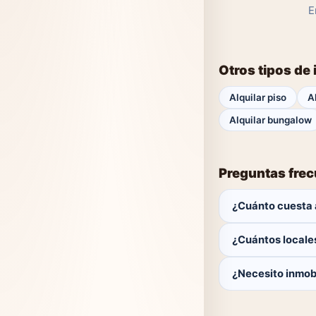
E
Otros tipos de
Alquilar piso
A
Alquilar bungalow
Preguntas fre
¿Cuánto cuesta a
El comprador no p
¿Cuántos locales
Actualmente hay 0 
¿Necesito inmobi
No. Puedes buscar