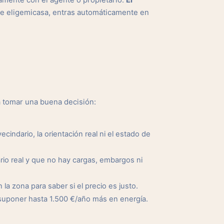
tamente con el agente o propietario.
El
de eligemicasa, entras automáticamente en
a tomar una buena decisión:
cindario, la orientación real ni el estado de
io real y que no hay cargas, embargos ni
a zona para saber si el precio es justo.
suponer hasta 1.500 €/año más en energía.