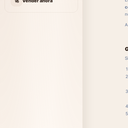
E
🚀
Vender ahora
c
n
A
G
S