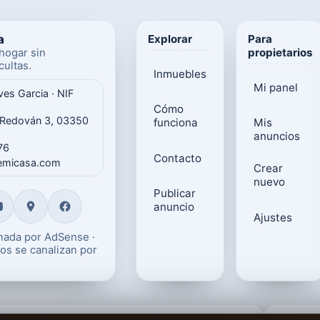
a
Explorar
Para
propietarios
hogar sin
ultas.
Inmuebles
Mi panel
ves Garcia · NIF
Cómo
 Redován 3, 03350
funciona
Mis
anuncios
76
Contacto
gemicasa.com
Crear
nuevo
Publicar
anuncio
Ajustes
onada por AdSense ·
os se canalizan por