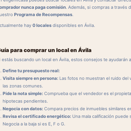
n eligemicasa puedes buscar locales en Ávila y contactar direc
omprador nunca paga comisión
. Además, si compras a través 
uestro
Programa de Recompensas
.
ctualmente hay
0 locales
disponibles en Ávila.
uía para comprar un local en Ávila
i estás buscando un local en Ávila, estos consejos te ayudarán 
Define tu presupuesto real:
Visita siempre en persona:
Las fotos no muestran el ruido del ve
las zonas comunes.
Pide la nota simple:
Comprueba que el vendedor es el propietar
hipotecas pendientes.
Negocia con datos:
Compara precios de inmuebles similares en l
Revisa el certificado energético:
Una mala calificación puede 
Negocia a la baja si es E, F o G.