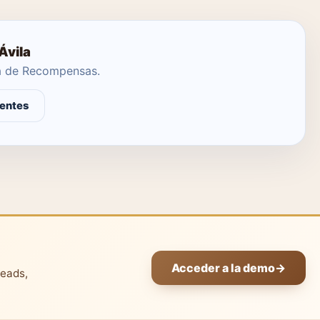
Ávila
ma de Recompensas.
entes
Acceder a la demo
→
leads,