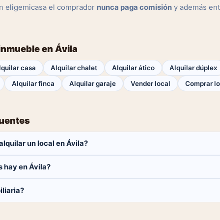
n eligemicasa el comprador
nunca paga comisión
y además ent
 inmueble en Ávila
lquilar casa
Alquilar chalet
Alquilar ático
Alquilar dúplex
Alquilar finca
Alquilar garaje
Vender local
Comprar lo
cuentes
lquilar un local en Ávila?
aga ninguna comisión.
 hay en Ávila?
locales disponibles en Ávila. El catálogo se actualiza a diario.
liaria?
 y contactar directamente.