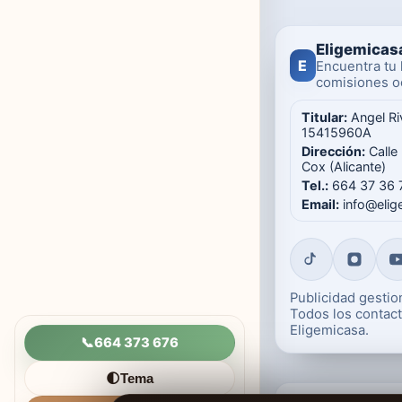
Eligemicas
E
Encuentra tu 
comisiones oc
Titular:
Angel Ri
15415960A
Dirección:
Calle
Cox (Alicante)
Tel.:
664 37 36 
Email:
info@eli
Publicidad gesti
Todos los contact
Eligemicasa.
📞
664 373 676
Tema
🌓