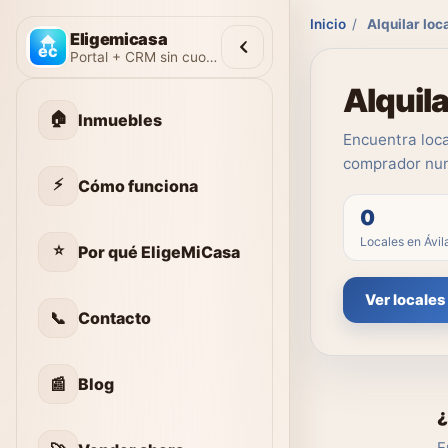
Inicio
/
Alquilar loca
Eligemicasa
Portal + CRM sin cuotas
Alquila
🏠
Inmuebles
Encuentra loca
comprador nun
⚡
Cómo funciona
0
Locales en Ávil
⭐
Por qué EligeMiCasa
Ver locales
📞
Contacto
📰
Blog
¿