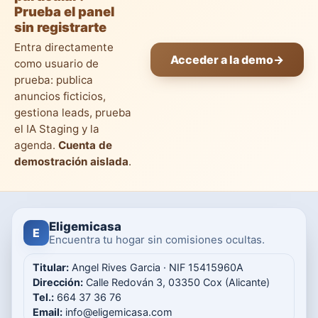
Prueba el panel
sin registrarte
Entra directamente
Acceder a la demo
→
como usuario de
prueba: publica
anuncios ficticios,
gestiona leads, prueba
el IA Staging y la
agenda.
Cuenta de
demostración aislada
.
Eligemicasa
E
Encuentra tu hogar sin comisiones ocultas.
Titular:
Angel Rives Garcia · NIF 15415960A
Dirección:
Calle Redován 3, 03350 Cox (Alicante)
Tel.:
664 37 36 76
Email:
info@eligemicasa.com