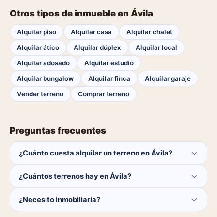
Otros tipos de inmueble en Ávila
Alquilar piso
Alquilar casa
Alquilar chalet
Alquilar ático
Alquilar dúplex
Alquilar local
Alquilar adosado
Alquilar estudio
Alquilar bungalow
Alquilar finca
Alquilar garaje
Vender terreno
Comprar terreno
Preguntas frecuentes
¿Cuánto cuesta alquilar un terreno en Ávila?
El comprador no paga ninguna comisión.
¿Cuántos terrenos hay en Ávila?
Actualmente hay 0 terrenos disponibles en Ávila. El
¿Necesito inmobiliaria?
catálogo se actualiza a diario.
No. Puedes buscar y contactar directamente.