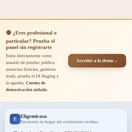
🟡 ¿Eres profesional o
particular? Prueba el
panel sin registrarte
Entra directamente como
Acceder a la demo
→
usuario de prueba: publica
anuncios ficticios, gestiona
leads, prueba el IA Staging y
la agenda.
Cuenta de
demostración aislada
.
Eligemicasa
E
Encuentra tu hogar sin comisiones ocultas.