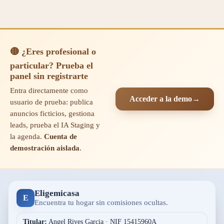
🟡 ¿Eres profesional o
particular? Prueba el
panel sin registrarte
Entra directamente como
Acceder a la demo
→
usuario de prueba: publica
anuncios ficticios, gestiona
leads, prueba el IA Staging y
la agenda.
Cuenta de
demostración aislada
.
Eligemicasa
E
Encuentra tu hogar sin comisiones ocultas.
Titular:
Angel Rives Garcia · NIF 15415960A