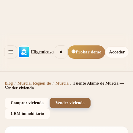
🟡
Eligemicasa
Probar demo
Acceder
Blog
/
Murcia, Región de
/
Murcia
/
Fuente Álamo de Murcia —
Vender vivienda
Comprar vivienda
Vender vivienda
CRM inmobiliario