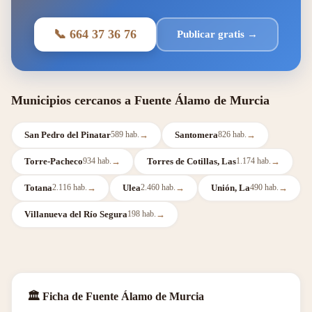
📞 664 37 36 76
Publicar gratis →
Municipios cercanos a Fuente Álamo de Murcia
San Pedro del Pinatar
→
Santomera
→
589 hab.
826 hab.
Torre-Pacheco
→
Torres de Cotillas, Las
→
934 hab.
1.174 hab.
Totana
→
Ulea
→
Unión, La
→
2.116 hab.
2.460 hab.
490 hab.
Villanueva del Río Segura
→
198 hab.
🏛 Ficha de Fuente Álamo de Murcia