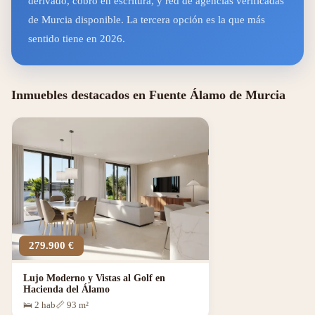
derivado, cobro en escritura, y red de agencias verificadas
de Murcia disponible. La tercera opción es la que más
sentido tiene en 2026.
Inmuebles destacados en Fuente Álamo de Murcia
279.900 €
Lujo Moderno y Vistas al Golf en
Hacienda del Álamo
🛌 2 hab
📏 93 m²