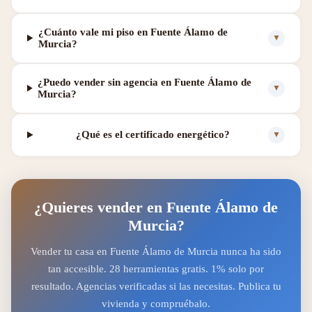
¿Cuánto vale mi piso en Fuente Álamo de
▼
Murcia?
¿Puedo vender sin agencia en Fuente Álamo de
▼
Murcia?
¿Qué es el certificado energético?
▼
¿Quieres vender en Fuente Álamo de
Murcia?
Vender tu casa en Fuente Álamo de Murcia nunca ha sido
tan accesible. 28 herramientas gratis. 1% solo por
resultado. Agencias verificadas si las necesitas. Publica tu
vivienda y compruébalo.