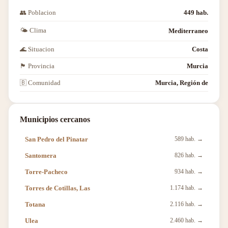
👥 Poblacion
449 hab.
🌤 Clima
Mediterraneo
🌊 Situacion
Costa
🏴 Provincia
Murcia
🇧 Comunidad
Murcia, Región de
Municipios cercanos
San Pedro del Pinatar
589 hab. →
Santomera
826 hab. →
Torre-Pacheco
934 hab. →
Torres de Cotillas, Las
1.174 hab. →
Totana
2.116 hab. →
Ulea
2.460 hab. →