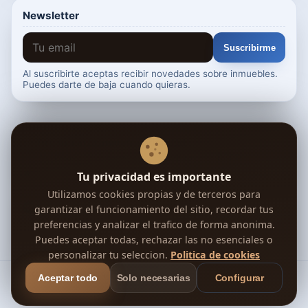
Newsletter
Suscribirme
Al suscribirte aceptas recibir novedades sobre inmuebles.
Puedes darte de baja cuando quieras.
Tu confianza, nuestra prioridad
Verificada
Google
Segura
RGPD
Deja tu opinión en Trustpilot →
Tu privacidad es importante
Utilizamos cookies propias y de terceros para
Síguenos en Telegram
garantizar el funcionamiento del sitio, recordar tus
preferencias y analizar el trafico de forma anonima.
🇪🇸
🇬🇧
🇫🇷
🇩🇪
+8 idiomas más ↓
Puedes aceptar todas, rechazar las no esenciales o
personalizar tu seleccion.
Politica de cookies
© 2026 Eligemicasa
Aceptar todo
Solo necesarias
Configurar
Aviso Legal
Privacidad
Cookies
Términos