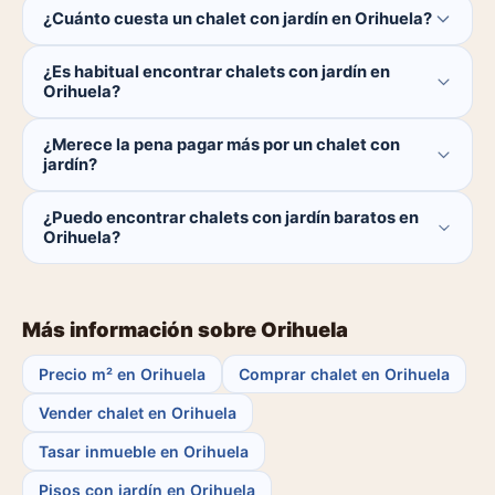
Actualmente hay 1 chalets con jardín en Orihuela.
¿Cuánto cuesta un chalet con jardín en Orihuela?
Representan el 100% del total de chalets en la zona. El
catálogo se actualiza diariamente.
El precio medio de los chalets con jardín en Orihuela es
¿Es habitual encontrar chalets con jardín en
de 1.780.000 €.
Orihuela?
El 100% de los chalets en Orihuela tiene jardín.
¿Merece la pena pagar más por un chalet con
jardín?
La jardín es una característica que influye tanto en la
¿Puedo encontrar chalets con jardín baratos en
calidad de vida como en la revalorización del inmueble.
Orihuela?
Sí. Busca en eligemicasa filtrando por jardín y ordena
por precio. El precio medio es de 1.780.000 €, pero hay
opciones por debajo de esa cifra. El comprador nunca
Más información sobre Orihuela
paga comisión.
Precio m² en Orihuela
Comprar chalet en Orihuela
Vender chalet en Orihuela
Tasar inmueble en Orihuela
Pisos con jardín en Orihuela