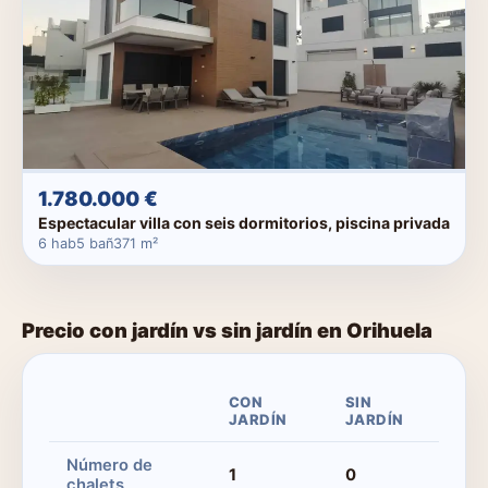
1.780.000 €
Espectacular villa con seis dormitorios, piscina privada
6 hab
5 bañ
371 m²
Precio con jardín vs sin jardín en Orihuela
CON
SIN
JARDÍN
JARDÍN
Número de
1
0
chalets