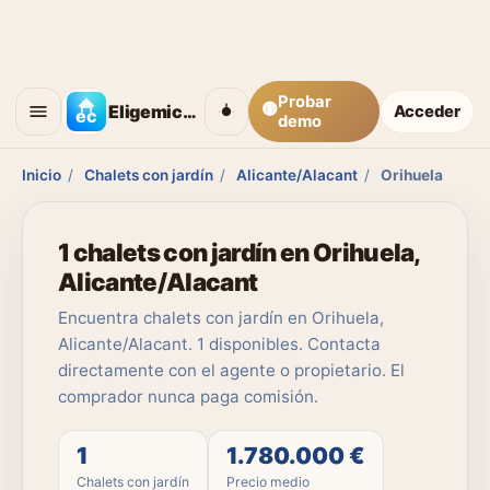
Probar
🟡
Eligemicasa
Acceder
demo
Inicio
/
Chalets con jardín
/
Alicante/Alacant
/
Orihuela
1 chalets con jardín en Orihuela,
Alicante/Alacant
Encuentra chalets con jardín en Orihuela,
Alicante/Alacant. 1 disponibles. Contacta
directamente con el agente o propietario. El
comprador nunca paga comisión.
1
1.780.000 €
Chalets con jardín
Precio medio