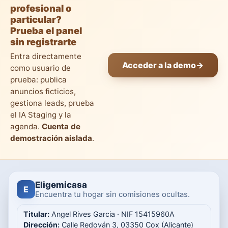
profesional o
particular?
Prueba el panel
sin registrarte
Entra directamente
Acceder a la demo
→
como usuario de
prueba: publica
anuncios ficticios,
gestiona leads, prueba
el IA Staging y la
agenda.
Cuenta de
demostración aislada
.
Eligemicasa
E
Encuentra tu hogar sin comisiones ocultas.
Titular:
Angel Rives Garcia · NIF 15415960A
Dirección:
Calle Redován 3, 03350 Cox (Alicante)