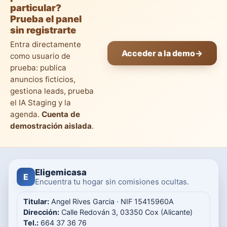
particular?
Prueba el panel
sin registrarte
Entra directamente
Acceder a la demo
→
como usuario de
prueba: publica
anuncios ficticios,
gestiona leads, prueba
el IA Staging y la
agenda.
Cuenta de
demostración aislada
.
Eligemicasa
E
Encuentra tu hogar sin comisiones ocultas.
Titular:
Angel Rives Garcia · NIF 15415960A
Dirección:
Calle Redován 3, 03350 Cox (Alicante)
Tel.:
664 37 36 76