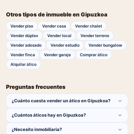
Otros tipos de inmueble en Gipuzkoa
Vender piso
Vender casa
Vender chalet
Vender dúplex
Vender local
Vender terreno
Vender adosado
Vender estudio
Vender bungalow
Vender finca
Vender garaje
Comprar ático
Alquilar ático
Preguntas frecuentes
¿Cuánto cuesta vender un ático en Gipuzkoa?
Publicar es gratis. Solo pagas el 1% del precio si se
¿Cuántos áticos hay en Gipuzkoa?
cierra la venta.
Actualmente hay 0 áticos disponibles en Gipuzkoa. El
¿Necesito inmobiliaria?
catálogo se actualiza a diario.