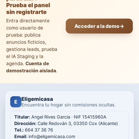
Prueba el panel
sin registrarte
Entra directamente
Acceder a la demo
→
como usuario de
prueba: publica
anuncios ficticios,
gestiona leads, prueba
el IA Staging y la
agenda.
Cuenta de
demostración aislada
.
Eligemicasa
E
Encuentra tu hogar sin comisiones ocultas.
Titular:
Angel Rives Garcia · NIF 15415960A
Dirección:
Calle Redován 3, 03350 Cox (Alicante)
Tel.:
664 37 36 76
Email:
info@eligemicasa.com