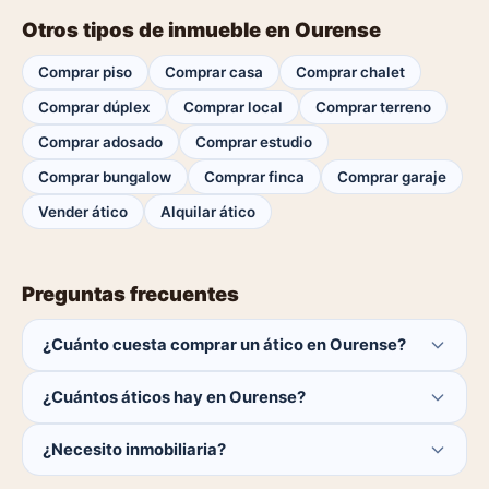
Otros tipos de inmueble en Ourense
Comprar piso
Comprar casa
Comprar chalet
Comprar dúplex
Comprar local
Comprar terreno
Comprar adosado
Comprar estudio
Comprar bungalow
Comprar finca
Comprar garaje
Vender ático
Alquilar ático
Preguntas frecuentes
¿Cuánto cuesta comprar un ático en Ourense?
El comprador no paga ninguna comisión.
¿Cuántos áticos hay en Ourense?
Actualmente hay 0 áticos disponibles en Ourense. El
¿Necesito inmobiliaria?
catálogo se actualiza a diario.
No. Puedes buscar y contactar directamente.