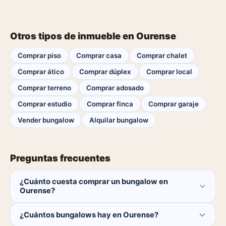
Otros tipos de inmueble en Ourense
Comprar piso
Comprar casa
Comprar chalet
Comprar ático
Comprar dúplex
Comprar local
Comprar terreno
Comprar adosado
Comprar estudio
Comprar finca
Comprar garaje
Vender bungalow
Alquilar bungalow
Preguntas frecuentes
¿Cuánto cuesta comprar un bungalow en
Ourense?
El comprador no paga ninguna comisión.
¿Cuántos bungalows hay en Ourense?