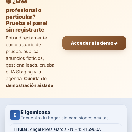
🟡 ¿Eres
profesional o
particular?
Prueba el panel
sin registrarte
Entra directamente
Acceder a la demo
→
como usuario de
prueba: publica
anuncios ficticios,
gestiona leads, prueba
el IA Staging y la
agenda.
Cuenta de
demostración aislada
.
Eligemicasa
E
Encuentra tu hogar sin comisiones ocultas.
Titular:
Angel Rives Garcia · NIF 15415960A