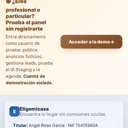
🟡 ¿Eres
profesional o
particular?
Prueba el panel
sin registrarte
Entra directamente
Acceder a la demo
→
como usuario de
prueba: publica
anuncios ficticios,
gestiona leads, prueba
el IA Staging y la
agenda.
Cuenta de
demostración aislada
.
Eligemicasa
E
Encuentra tu hogar sin comisiones ocultas.
Titular:
Angel Rives Garcia · NIF 15415960A