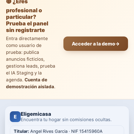
🟡 ¿Eres
profesional o
particular?
Prueba el panel
sin registrarte
Entra directamente
Acceder a la demo
→
como usuario de
prueba: publica
anuncios ficticios,
gestiona leads, prueba
el IA Staging y la
agenda.
Cuenta de
demostración aislada
.
Eligemicasa
E
Encuentra tu hogar sin comisiones ocultas.
Titular:
Angel Rives Garcia · NIF 15415960A