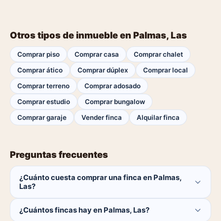
Otros tipos de inmueble en Palmas, Las
Comprar piso
Comprar casa
Comprar chalet
Comprar ático
Comprar dúplex
Comprar local
Comprar terreno
Comprar adosado
Comprar estudio
Comprar bungalow
Comprar garaje
Vender finca
Alquilar finca
Preguntas frecuentes
¿Cuánto cuesta comprar una finca en Palmas,
Las?
El comprador no paga ninguna comisión.
¿Cuántos fincas hay en Palmas, Las?