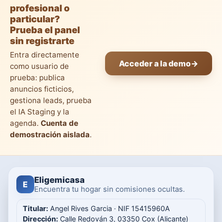
profesional o
particular?
Prueba el panel
sin registrarte
Entra directamente
Acceder a la demo
→
como usuario de
prueba: publica
anuncios ficticios,
gestiona leads, prueba
el IA Staging y la
agenda.
Cuenta de
demostración aislada
.
Eligemicasa
E
Encuentra tu hogar sin comisiones ocultas.
Titular:
Angel Rives Garcia · NIF 15415960A
Dirección:
Calle Redován 3, 03350 Cox (Alicante)