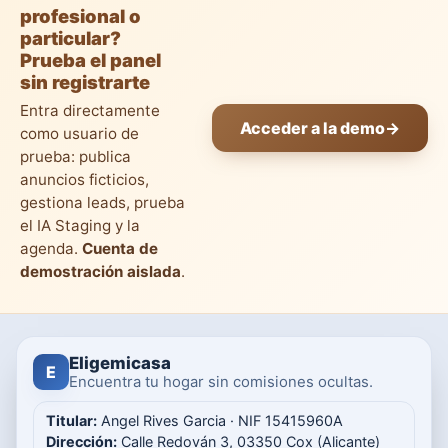
profesional o
particular?
Prueba el panel
sin registrarte
Entra directamente
Acceder a la demo
→
como usuario de
prueba: publica
anuncios ficticios,
gestiona leads, prueba
el IA Staging y la
agenda.
Cuenta de
demostración aislada
.
Eligemicasa
E
Encuentra tu hogar sin comisiones ocultas.
Titular:
Angel Rives Garcia · NIF 15415960A
Dirección:
Calle Redován 3, 03350 Cox (Alicante)