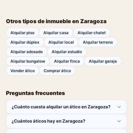
Otros tipos de inmueble en Zaragoza
Alquilar piso
Alquilar casa
Alquilar chalet
Alquilar dúplex
Alquilar local
Alquilar terreno
Alquilar adosado
Alquilar estudio
Alquilar bungalow
Alquilar finca
Alquilar garaje
Vender ático
Comprar ático
Preguntas frecuentes
¿Cuánto cuesta alquilar un ático en Zaragoza?
El comprador no paga ninguna comisión.
¿Cuántos áticos hay en Zaragoza?
Actualmente hay 0 áticos disponibles en Zaragoza. El