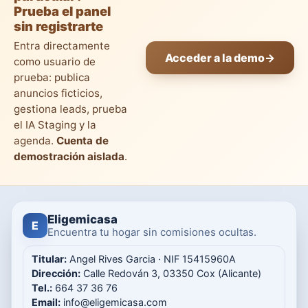
Prueba el panel
sin registrarte
Entra directamente
Acceder a la demo
→
como usuario de
prueba: publica
anuncios ficticios,
gestiona leads, prueba
el IA Staging y la
agenda.
Cuenta de
demostración aislada
.
Eligemicasa
E
Encuentra tu hogar sin comisiones ocultas.
Titular:
Angel Rives Garcia · NIF 15415960A
Dirección:
Calle Redován 3, 03350 Cox (Alicante)
Tel.:
664 37 36 76
Email:
info@eligemicasa.com