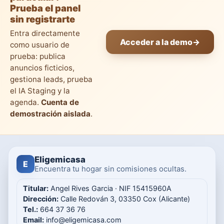
Prueba el panel
sin registrarte
Entra directamente
Acceder a la demo
→
como usuario de
prueba: publica
anuncios ficticios,
gestiona leads, prueba
el IA Staging y la
agenda.
Cuenta de
demostración aislada
.
Eligemicasa
E
Encuentra tu hogar sin comisiones ocultas.
Titular:
Angel Rives Garcia · NIF 15415960A
Dirección:
Calle Redován 3, 03350 Cox (Alicante)
Tel.:
664 37 36 76
Email:
info@eligemicasa.com