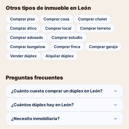
Otros tipos de inmueble en León
Comprar piso
Comprar casa
Comprar chalet
Comprar ático
Comprar local
Comprar terreno
Comprar adosado
Comprar estudio
Comprar bungalow
Comprar finca
Comprar garaje
Vender dúplex
Alquilar dúplex
Preguntas frecuentes
¿Cuánto cuesta comprar un dúplex en León?
El comprador no paga ninguna comisión.
¿Cuántos dúplex hay en León?
Actualmente hay 0 dúplex disponibles en León. El
¿Necesito inmobiliaria?
catálogo se actualiza a diario.
No. Puedes buscar y contactar directamente.