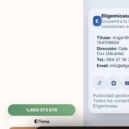
Eligemicas
E
Encuentra tu 
comisiones oc
Titular:
Angel Ri
15415960A
Dirección:
Calle
Cox (Alicante)
Tel.:
664 37 36 
Email:
info@eli
Publicidad gesti
Todos los contact
Eligemicasa.
📞
664 373 676
Tema
🌓