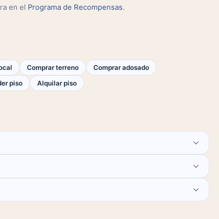
ra en el
Programa de Recompensas
.
ocal
Comprar terreno
Comprar adosado
er piso
Alquilar piso