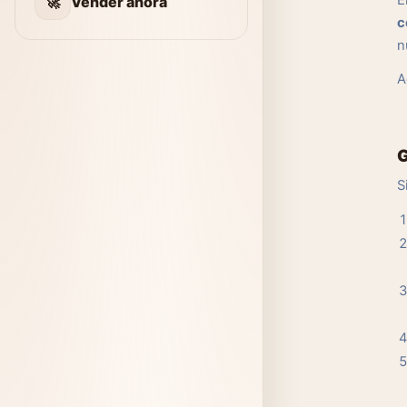
E
🚀
Vender ahora
c
n
A
G
S