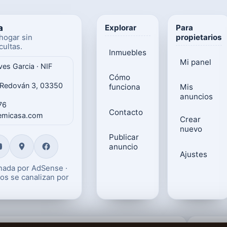
a
Explorar
Para
propietarios
hogar sin
ultas.
Inmuebles
Mi panel
ves Garcia · NIF
Cómo
 Redován 3, 03350
funciona
Mis
anuncios
76
Contacto
gemicasa.com
Crear
nuevo
Publicar
anuncio
Ajustes
onada por AdSense ·
os se canalizan por