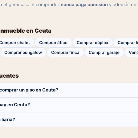
n eligemicasa el comprador
nunca paga comisión
y además ent
 inmueble en Ceuta
Comprar chalet
Comprar ático
Comprar dúplex
Comprar l
Comprar bungalow
Comprar finca
Comprar garaje
Vend
cuentes
comprar un piso en Ceuta?
aga ninguna comisión.
hay en Ceuta?
pisos disponibles en Ceuta. El catálogo se actualiza a diario.
liaria?
 y contactar directamente.