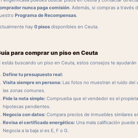
n eligemicasa puedes buscar pisos en Ceuta y contactar direct
omprador nunca paga comisión
. Además, si compras a través 
uestro
Programa de Recompensas
.
ctualmente hay
0 pisos
disponibles en Ceuta.
uía para comprar un piso en Ceuta
i estás buscando un piso en Ceuta, estos consejos te ayudarán
Define tu presupuesto real:
Visita siempre en persona:
Las fotos no muestran el ruido del ve
las zonas comunes.
Pide la nota simple:
Comprueba que el vendedor es el propietar
hipotecas pendientes.
Negocia con datos:
Compara precios de inmuebles similares en l
Revisa el certificado energético:
Una mala calificación puede 
Negocia a la baja si es E, F o G.