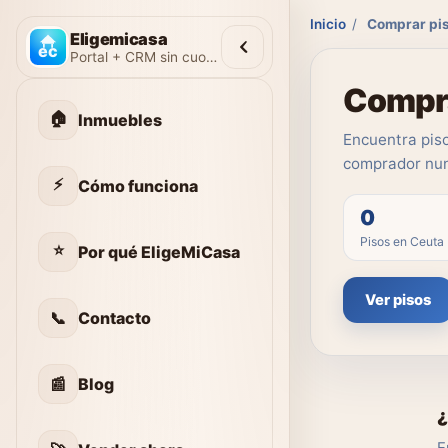
Inicio
/
Comprar pis
Eligemicasa
Portal + CRM sin cuotas
Compra
🏠
Inmuebles
Encuentra piso
comprador nun
⚡
Cómo funciona
0
Pisos en Ceuta
⭐
Por qué EligeMiCasa
Ver pisos
📞
Contacto
📰
Blog
¿