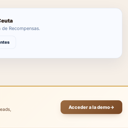
Ceuta
ma de Recompensas.
entes
Acceder a la demo
→
leads,