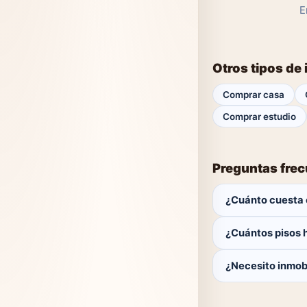
E
Otros tipos de
Comprar casa
Comprar estudio
Preguntas fre
¿Cuánto cuesta 
El comprador no p
¿Cuántos pisos 
Actualmente hay 0 
¿Necesito inmobi
No. Puedes buscar