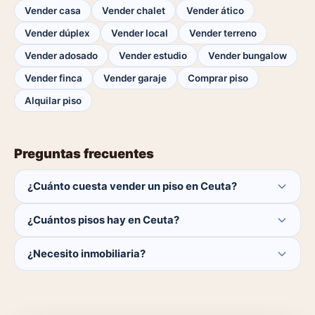
Vender casa
Vender chalet
Vender ático
Vender dúplex
Vender local
Vender terreno
Vender adosado
Vender estudio
Vender bungalow
Vender finca
Vender garaje
Comprar piso
Alquilar piso
Preguntas frecuentes
¿Cuánto cuesta vender un piso en Ceuta?
Publicar es gratis. Solo pagas el 1% del precio si se
¿Cuántos pisos hay en Ceuta?
cierra la venta.
Actualmente hay 0 pisos disponibles en Ceuta. El
¿Necesito inmobiliaria?
catálogo se actualiza a diario.
No. Puedes publicar tú mismo con herramientas
profesionales gratuitas o dejar que un agente local se
encargue.