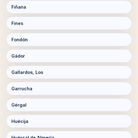
Fiñana
Fines
Fondón
Gádor
Gallardos, Los
Garrucha
Gérgal
Huécija
Huércal de Almería