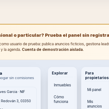
sional o particular? Prueba el panel sin registr
como usuario de prueba: publica anuncios ficticios, gestiona lead
g y la agenda.
Cuenta de demostración aislada
.
a
Explorar
Para
propietarios
hogar sin comisiones
Inmuebles
Mi panel
ves Garcia · NIF
Cómo
e Redován 3, 03350
funciona
Mis
anuncios