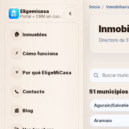
Inicio
/
Inmobiliari
Eligemicasa
Portal + CRM sin cuotas
Inmobi
🏠
Inmuebles
Directorio de 5
⚡
Cómo funciona
⭐
Por qué EligeMiCasa
51 municipios
📞
Contacto
Agurain/Salvatie
📰
Blog
Aramaio