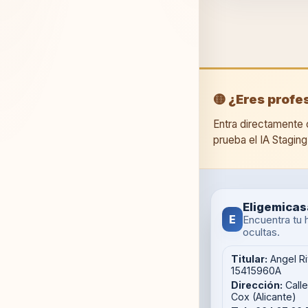
🟡 ¿Eres profe
Entra directamente 
prueba el IA Stagin
Eligemicas
E
Encuentra tu 
ocultas.
Titular:
Angel Ri
15415960A
Dirección:
Call
Cox (Alicante)