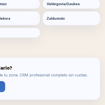
taiz
Valdegovía/Gaubea
Iekora
Zalduondo
iario?
 de tu zona. CRM profesional completo sin cuotas.