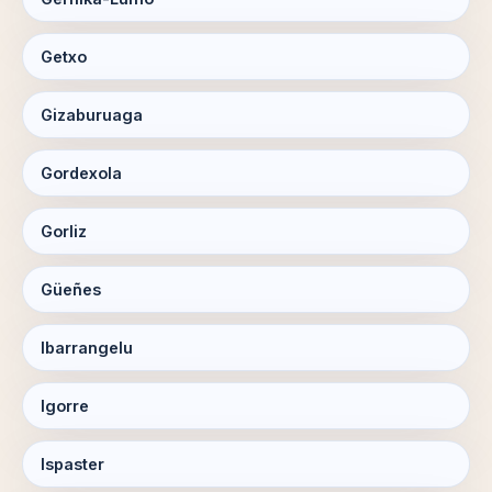
Getxo
Gizaburuaga
Gordexola
Gorliz
Güeñes
Ibarrangelu
Igorre
Ispaster