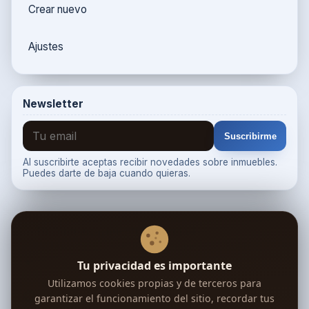
Crear nuevo
Ajustes
Newsletter
Suscribirme
Al suscribirte aceptas recibir novedades sobre inmuebles.
Puedes darte de baja cuando quieras.
Tu confianza, nuestra prioridad
Verificada
Google
Segura
RGPD
Deja tu opinión en Trustpilot →
Tu privacidad es importante
Utilizamos cookies propias y de terceros para
Síguenos en Telegram
garantizar el funcionamiento del sitio, recordar tus