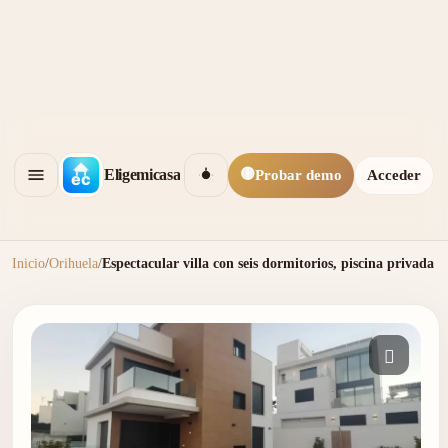
🟡
Eligemicasa
Probar demo
Acceder
Inicio
/
Orihuela
/
Espectacular villa con seis dormitorios, piscina privada