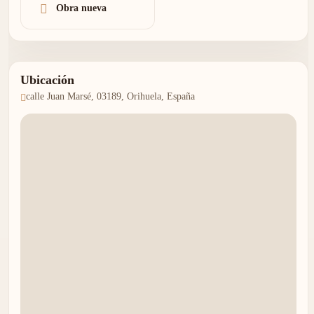
Obra nueva
más prestigiosas de Alicante.
Ubicación
calle Juan Marsé, 03189, Orihuela, España