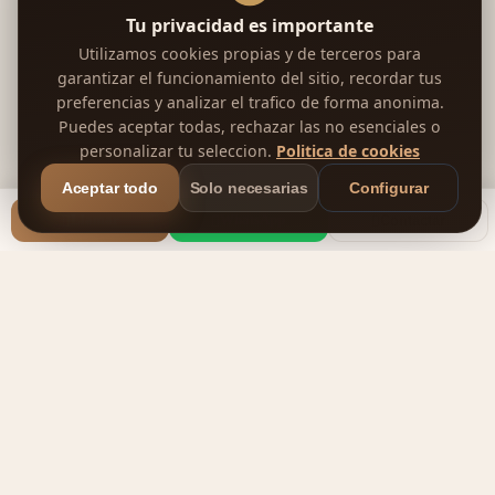
Tu privacidad es importante
Utilizamos cookies propias y de terceros para
garantizar el funcionamiento del sitio, recordar tus
preferencias y analizar el trafico de forma anonima.
Puedes aceptar todas, rechazar las no esenciales o
personalizar tu seleccion.
Politica de cookies
Aceptar todo
Solo necesarias
Configurar
Llamar
WhatsApp
Contactar