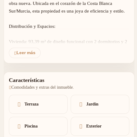
obra nueva. Ubicada en el corazón de la Costa Blanca
Sur/Murcia, esta propiedad es una joya de eficiencia y estilo.
Distribución y Espacios:
Vivienda: 93,39 m² de diseño funcional con 2 dormitorios y 2
baños.
Leer más
Exterior: Disfruta de una parcela de 352,24 m² con orientación
SUR, garantizando sol todo el año.
Relax: Porche cubierto de 23,48 m², jardín mediterráneo de
Características
258,85 m² y un espectacular Solárium de 53,42 m².
Comodidades y extras del inmueble.
Extras incluidos: Piscina privada de 6,00x2,40m incluida en el
precio.
Terraza
Jardín
Calidades Premium:
Cimentación y estructura según los más altos estándares del
Piscina
Exterior
Código Estructural.