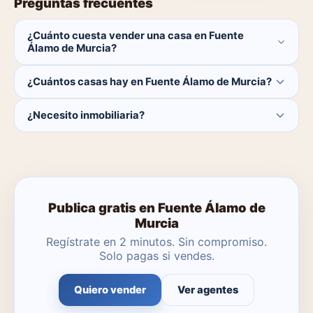
Preguntas frecuentes
¿Cuánto cuesta vender una casa en Fuente
Álamo de Murcia?
Publicar es gratis. Solo pagas el 1% del precio si se
¿Cuántos casas hay en Fuente Álamo de Murcia?
cierra la venta. Precio medio de casas en Fuente Álamo
de Murcia: 279.900 €.
Actualmente hay 1 casas disponibles en Fuente Álamo
¿Necesito inmobiliaria?
de Murcia. El catálogo se actualiza a diario.
No. Puedes publicar tú mismo con herramientas
profesionales gratuitas o dejar que un agente local se
encargue.
Publica gratis en Fuente Álamo de
Murcia
Regístrate en 2 minutos. Sin compromiso.
Solo pagas si vendes.
Quiero vender
Ver agentes