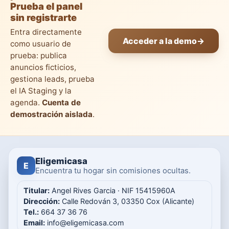
Prueba el panel
sin registrarte
Entra directamente
Acceder a la demo
→
como usuario de
prueba: publica
anuncios ficticios,
gestiona leads, prueba
el IA Staging y la
agenda.
Cuenta de
demostración aislada
.
Eligemicasa
E
Encuentra tu hogar sin comisiones ocultas.
Titular:
Angel Rives Garcia · NIF 15415960A
Dirección:
Calle Redován 3, 03350 Cox (Alicante)
Tel.:
664 37 36 76
Email:
info@eligemicasa.com