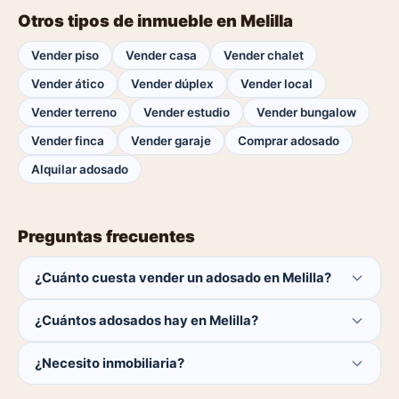
Otros tipos de inmueble en Melilla
Vender piso
Vender casa
Vender chalet
Vender ático
Vender dúplex
Vender local
Vender terreno
Vender estudio
Vender bungalow
Vender finca
Vender garaje
Comprar adosado
Alquilar adosado
Preguntas frecuentes
¿Cuánto cuesta vender un adosado en Melilla?
Publicar es gratis. Solo pagas el 1% del precio si se
¿Cuántos adosados hay en Melilla?
cierra la venta.
Actualmente hay 0 adosados disponibles en Melilla. El
¿Necesito inmobiliaria?
catálogo se actualiza a diario.
No. Puedes publicar tú mismo con herramientas