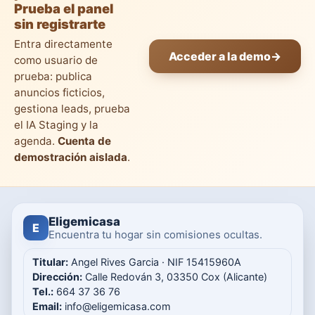
Prueba el panel
sin registrarte
Entra directamente
Acceder a la demo
→
como usuario de
prueba: publica
anuncios ficticios,
gestiona leads, prueba
el IA Staging y la
agenda.
Cuenta de
demostración aislada
.
Eligemicasa
E
Encuentra tu hogar sin comisiones ocultas.
Titular:
Angel Rives Garcia · NIF 15415960A
Dirección:
Calle Redován 3, 03350 Cox (Alicante)
Tel.:
664 37 36 76
Email:
info@eligemicasa.com