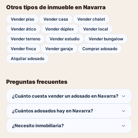
Otros tipos de inmueble en Navarra
Vender piso
Vender casa
Vender chalet
Vender ático
Vender dúplex
Vender local
Vender terreno
Vender estudio
Vender bungalow
Vender finca
Vender garaje
Comprar adosado
Alquilar adosado
Preguntas frecuentes
¿Cuánto cuesta vender un adosado en Navarra?
Publicar es gratis. Solo pagas el 1% del precio si se
¿Cuántos adosados hay en Navarra?
cierra la venta.
Actualmente hay 0 adosados disponibles en Navarra. El
¿Necesito inmobiliaria?
catálogo se actualiza a diario.
No. Puedes publicar tú mismo con herramientas