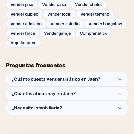
Vender piso
Vender casa
Vender chalet
Vender dúplex
Vender local
Vender terreno
Vender adosado
Vender estudio
Vender bungalow
Vender finca
Vender garaje
Comprar ático
Alquilar ático
Preguntas frecuentes
¿Cuánto cuesta vender un ático en Jaén?
Publicar es gratis. Solo pagas el 1% del precio si se
¿Cuántos áticos hay en Jaén?
cierra la venta.
Actualmente hay 0 áticos disponibles en Jaén. El
¿Necesito inmobiliaria?
catálogo se actualiza a diario.
No. Puedes publicar tú mismo con herramientas
profesionales gratuitas o dejar que un agente local se
encargue.