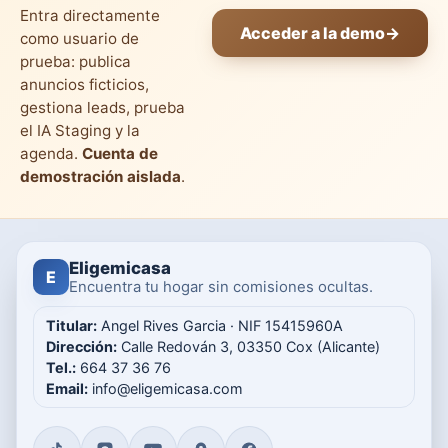
Entra directamente
Acceder a la demo
→
como usuario de
prueba: publica
anuncios ficticios,
gestiona leads, prueba
el IA Staging y la
agenda.
Cuenta de
demostración aislada
.
Eligemicasa
E
Encuentra tu hogar sin comisiones ocultas.
Titular:
Angel Rives Garcia · NIF 15415960A
Dirección:
Calle Redován 3, 03350 Cox (Alicante)
Tel.:
664 37 36 76
Email:
info@eligemicasa.com