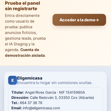
Prueba el panel
sin registrarte
Entra directamente
Acceder a la demo
→
como usuario de
prueba: publica
anuncios ficticios,
gestiona leads, prueba
el IA Staging y la
agenda.
Cuenta de
demostración aislada
.
Eligemicasa
E
Encuentra tu hogar sin comisiones ocultas.
Titular:
Angel Rives Garcia · NIF 15415960A
Dirección:
Calle Redován 3, 03350 Cox (Alicante)
Tel.:
664 37 36 76
Email:
info@eligemicasa.com