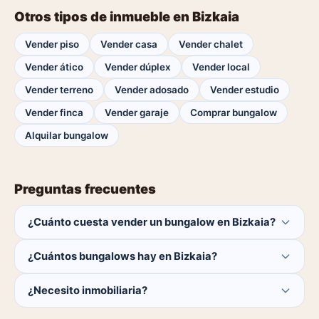
Otros tipos de inmueble en Bizkaia
Vender piso
Vender casa
Vender chalet
Vender ático
Vender dúplex
Vender local
Vender terreno
Vender adosado
Vender estudio
Vender finca
Vender garaje
Comprar bungalow
Alquilar bungalow
Preguntas frecuentes
¿Cuánto cuesta vender un bungalow en Bizkaia?
Publicar es gratis. Solo pagas el 1% del precio si se
¿Cuántos bungalows hay en Bizkaia?
cierra la venta.
Actualmente hay 0 bungalows disponibles en Bizkaia. El
¿Necesito inmobiliaria?
catálogo se actualiza a diario.
No. Puedes publicar tú mismo con herramientas