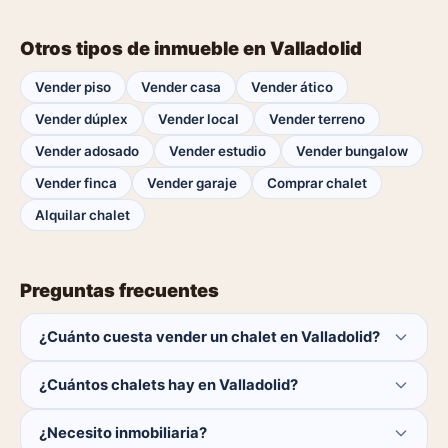
Otros tipos de inmueble en Valladolid
Vender piso
Vender casa
Vender ático
Vender dúplex
Vender local
Vender terreno
Vender adosado
Vender estudio
Vender bungalow
Vender finca
Vender garaje
Comprar chalet
Alquilar chalet
Preguntas frecuentes
¿Cuánto cuesta vender un chalet en Valladolid?
Publicar es gratis. Solo pagas el 1% del precio si se
¿Cuántos chalets hay en Valladolid?
cierra la venta.
Actualmente hay 0 chalets disponibles en Valladolid. El
¿Necesito inmobiliaria?
catálogo se actualiza a diario.