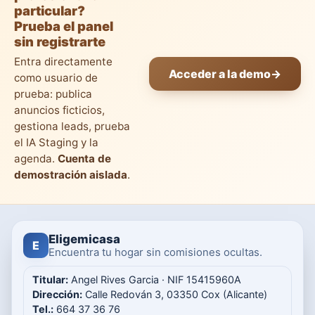
particular?
Prueba el panel
sin registrarte
Entra directamente
Acceder a la demo
→
como usuario de
prueba: publica
anuncios ficticios,
gestiona leads, prueba
el IA Staging y la
agenda.
Cuenta de
demostración aislada
.
Eligemicasa
E
Encuentra tu hogar sin comisiones ocultas.
Titular:
Angel Rives Garcia · NIF 15415960A
Dirección:
Calle Redován 3, 03350 Cox (Alicante)
Tel.:
664 37 36 76