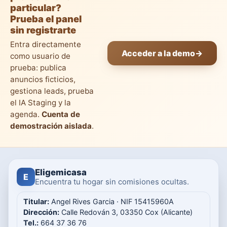
particular?
Prueba el panel
sin registrarte
Entra directamente
Acceder a la demo
→
como usuario de
prueba: publica
anuncios ficticios,
gestiona leads, prueba
el IA Staging y la
agenda.
Cuenta de
demostración aislada
.
Eligemicasa
E
Encuentra tu hogar sin comisiones ocultas.
Titular:
Angel Rives Garcia · NIF 15415960A
Dirección:
Calle Redován 3, 03350 Cox (Alicante)
Tel.:
664 37 36 76