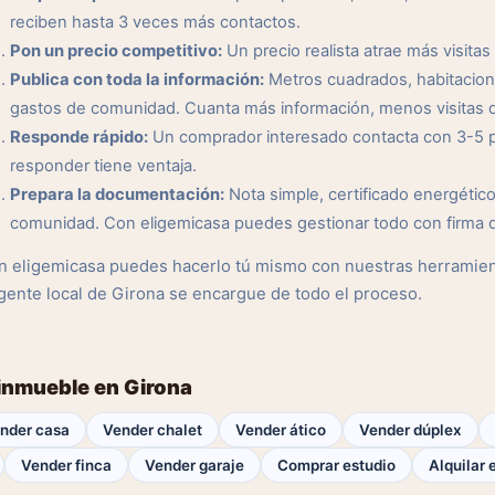
reciben hasta 3 veces más contactos.
Pon un precio competitivo:
Un precio realista atrae más visitas 
Publica con toda la información:
Metros cuadrados, habitacione
gastos de comunidad. Cuanta más información, menos visitas q
Responde rápido:
Un comprador interesado contacta con 3-5 pr
responder tiene ventaja.
Prepara la documentación:
Nota simple, certificado energético,
comunidad. Con eligemicasa puedes gestionar todo con firma di
n eligemicasa puedes hacerlo tú mismo con nuestras herramient
gente local de Girona se encargue de todo el proceso.
 inmueble en Girona
nder casa
Vender chalet
Vender ático
Vender dúplex
Vender finca
Vender garaje
Comprar estudio
Alquilar 