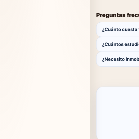
Preguntas fre
¿Cuánto cuesta 
Publicar es gratis.
¿Cuántos estudi
Actualmente hay 0 
¿Necesito inmobi
No. Puedes public