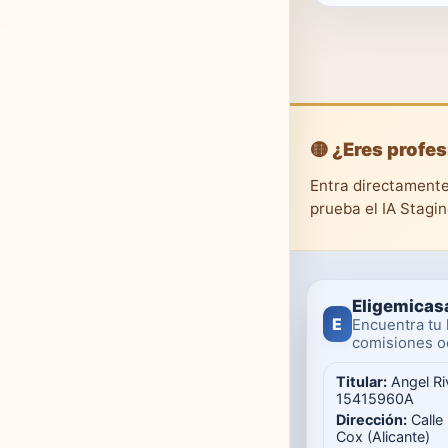
🟡 ¿Eres profes
Entra directamente
prueba el IA Stagi
Eligemicas
E
Encuentra tu 
comisiones oc
Titular:
Angel Ri
15415960A
Dirección:
Calle
Cox (Alicante)