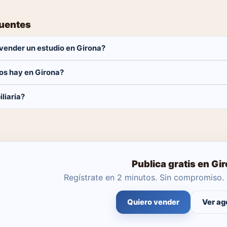
cuentes
vender un estudio en Girona?
 Solo pagas el 1% del precio si se cierra la venta.
os hay en Girona?
estudios disponibles en Girona. El catálogo se actualiza a diario.
liaria?
ar tú mismo con herramientas profesionales gratuitas o dejar que un
Publica gratis en Gi
Regístrate en 2 minutos. Sin compromiso. 
Quiero vender
Ver ag