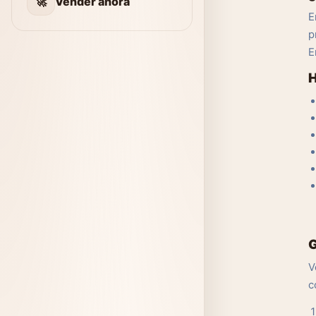
🚀
Vender ahora
E
p
E
H
G
V
c