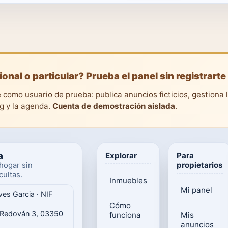
ional o particular? Prueba el panel sin registrarte
 como usuario de prueba: publica anuncios ficticios, gestiona 
ng y la agenda.
Cuenta de demostración aislada
.
a
Explorar
Para
propietarios
hogar sin
ultas.
Inmuebles
Mi panel
ves Garcia · NIF
Cómo
 Redován 3, 03350
funciona
Mis
anuncios