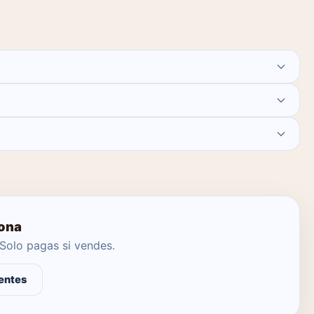
 agente local se encargue.
rona
Solo pagas si vendes.
entes