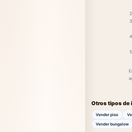
E
a
Otros tipos de
Vender piso
Ve
Vender bungalow