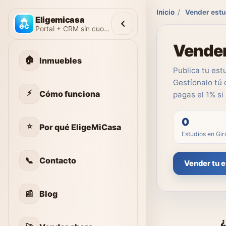
Inicio
/
Vender estu
Eligemicasa
Portal + CRM sin cuotas
Vender
🏠
Inmuebles
Publica tu est
Gestíonalo tú 
⚡
Cómo funciona
pagas el 1% si
0
⭐
Por qué EligeMiCasa
Estudios en Gi
📞
Contacto
Vender tu e
📰
Blog
¿