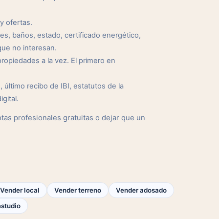
y ofertas.
s, baños, estado, certificado energético,
ue no interesan.
opiedades a la vez. El primero en
 último recibo de IBI, estatutos de la
gital.
as profesionales gratuitas o dejar que un
Vender local
Vender terreno
Vender adosado
estudio