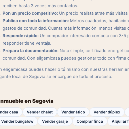
reciben hasta 3 veces más contactos.
Pon un precio competitivo:
Un precio realista atrae más visitas 
Publica con toda la información:
Metros cuadrados, habitacione
gastos de comunidad. Cuanta más información, menos visitas q
Responde rápido:
Un comprador interesado contacta con 3-5 pr
responder tiene ventaja.
Prepara la documentación:
Nota simple, certificado energético,
comunidad. Con eligemicasa puedes gestionar todo con firma di
n eligemicasa puedes hacerlo tú mismo con nuestras herramient
gente local de Segovia se encargue de todo el proceso.
 inmueble en Segovia
nder casa
Vender chalet
Vender ático
Vender dúplex
Vender bungalow
Vender garaje
Comprar finca
Alquilar 