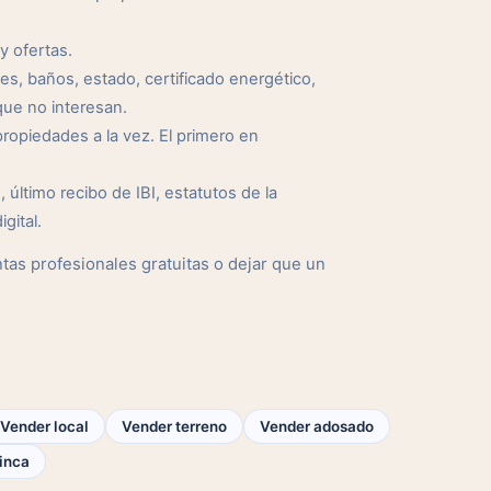
y ofertas.
s, baños, estado, certificado energético,
ue no interesan.
opiedades a la vez. El primero en
 último recibo de IBI, estatutos de la
gital.
as profesionales gratuitas o dejar que un
Vender local
Vender terreno
Vender adosado
finca