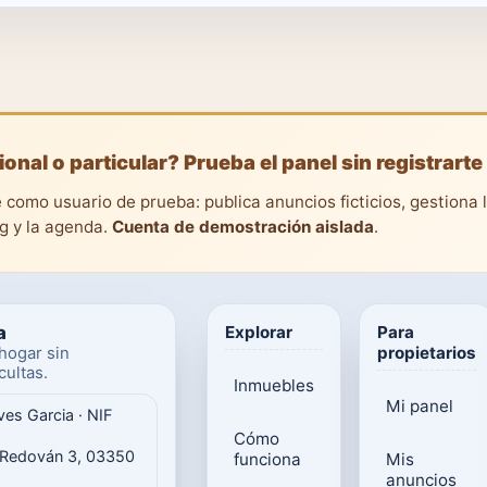
ional o particular? Prueba el panel sin registrarte
 como usuario de prueba: publica anuncios ficticios, gestiona 
ng y la agenda.
Cuenta de demostración aislada
.
a
Explorar
Para
propietarios
hogar sin
ultas.
Inmuebles
Mi panel
ves Garcia · NIF
Cómo
 Redován 3, 03350
funciona
Mis
anuncios