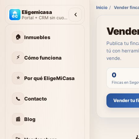
Inicio
/
Vender finc
Eligemicasa
Portal + CRM sin cuotas
Vender
🏠
Inmuebles
Publica tu fin
tú con herrami
⚡
Cómo funciona
vende.
0
⭐
Por qué EligeMiCasa
Fincas en Sego
📞
Contacto
Vender tu f
📰
Blog
¿