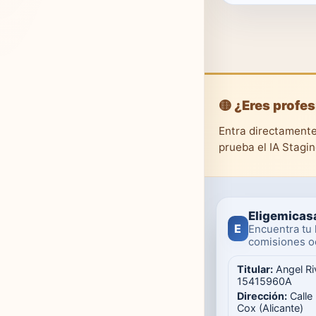
🟡 ¿Eres profes
Entra directamente
prueba el IA Stagi
Eligemicas
E
Encuentra tu 
comisiones oc
Titular:
Angel Ri
15415960A
Dirección:
Calle
Cox (Alicante)