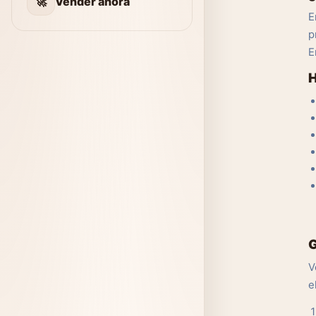
🚀
Vender ahora
E
p
E
H
G
V
e