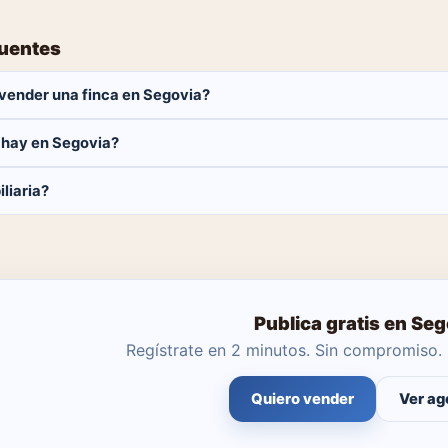
cuentes
vender una finca en Segovia?
 Solo pagas el 1% del precio si se cierra la venta.
 hay en Segovia?
fincas disponibles en Segovia. El catálogo se actualiza a diario.
liaria?
ar tú mismo con herramientas profesionales gratuitas o dejar que un
Publica gratis en Seg
Regístrate en 2 minutos. Sin compromiso. 
Quiero vender
Ver ag