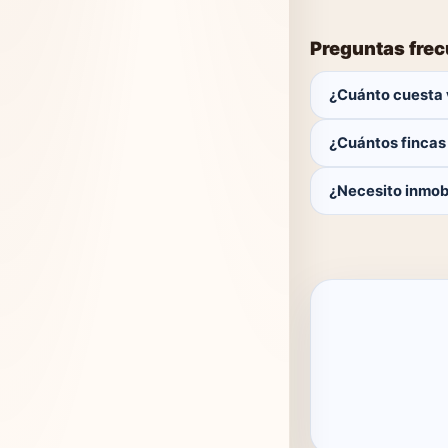
Preguntas fre
¿Cuánto cuesta 
Publicar es gratis.
¿Cuántos fincas
Actualmente hay 0 
¿Necesito inmobi
No. Puedes public