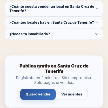
¿Cuánto cuesta vender un local en Santa Cruz de
Tenerife?
Publicar es gratis. Solo pagas el 1% del precio si se
¿Cuántos locales hay en Santa Cruz de Tenerife?
cierra la venta.
Actualmente hay 0 locales disponibles en Santa Cruz de
¿Necesito inmobiliaria?
Tenerife. El catálogo se actualiza a diario.
No. Puedes publicar tú mismo con herramientas
profesionales gratuitas o dejar que un agente local se
encargue.
Publica gratis en Santa Cruz de
Tenerife
Regístrate en 2 minutos. Sin compromiso.
Solo pagas si vendes.
Quiero vender
Ver agentes