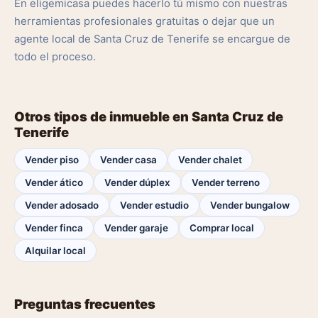
En eligemicasa puedes hacerlo tú mismo con nuestras
herramientas profesionales gratuitas o dejar que un
agente local de Santa Cruz de Tenerife se encargue de
todo el proceso.
Otros tipos de inmueble en Santa Cruz de
Tenerife
Vender piso
Vender casa
Vender chalet
Vender ático
Vender dúplex
Vender terreno
Vender adosado
Vender estudio
Vender bungalow
Vender finca
Vender garaje
Comprar local
Alquilar local
Preguntas frecuentes