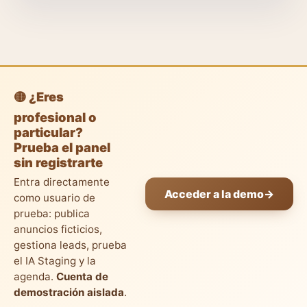
🟡 ¿Eres
profesional o
particular?
Prueba el panel
sin registrarte
Entra directamente
Acceder a la demo
→
como usuario de
prueba: publica
anuncios ficticios,
gestiona leads, prueba
el IA Staging y la
agenda.
Cuenta de
demostración aislada
.