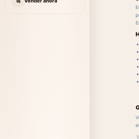
🚀
Vender ahora
E
p
E
H
G
V
e