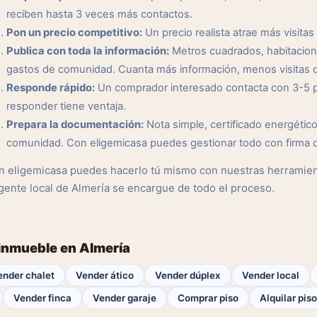
reciben hasta 3 veces más contactos.
Pon un precio competitivo:
Un precio realista atrae más visitas 
Publica con toda la información:
Metros cuadrados, habitacione
gastos de comunidad. Cuanta más información, menos visitas q
Responde rápido:
Un comprador interesado contacta con 3-5 pr
responder tiene ventaja.
Prepara la documentación:
Nota simple, certificado energético,
comunidad. Con eligemicasa puedes gestionar todo con firma di
n eligemicasa puedes hacerlo tú mismo con nuestras herramient
gente local de Almería se encargue de todo el proceso.
 inmueble en Almería
ender chalet
Vender ático
Vender dúplex
Vender local
Vender finca
Vender garaje
Comprar piso
Alquilar piso