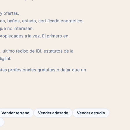
y ofertas.
s, baños, estado, certificado energético,
ue no interesan.
opiedades a la vez. El primero en
 último recibo de IBI, estatutos de la
gital.
as profesionales gratuitas o dejar que un
Vender terreno
Vender adosado
Vender estudio