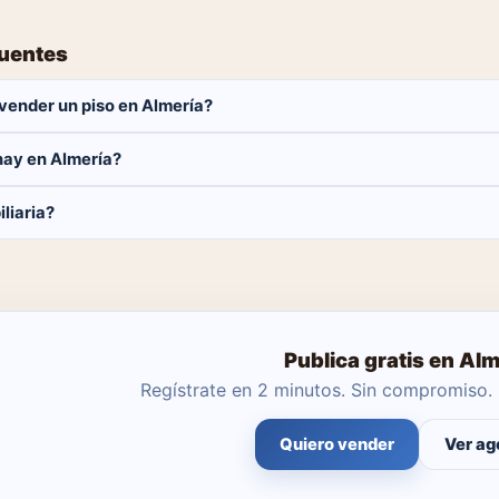
cuentes
vender un piso en Almería?
 Solo pagas el 1% del precio si se cierra la venta.
hay en Almería?
pisos disponibles en Almería. El catálogo se actualiza a diario.
liaria?
ar tú mismo con herramientas profesionales gratuitas o dejar que un
Publica gratis en Alm
Regístrate en 2 minutos. Sin compromiso. 
Quiero vender
Ver ag