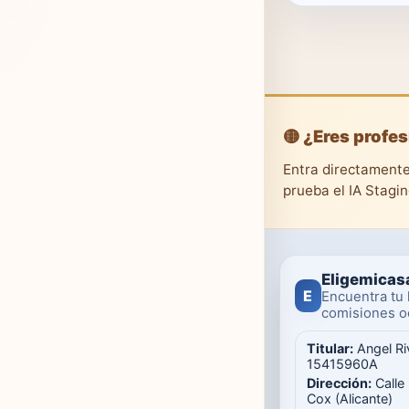
🟡 ¿Eres profes
Entra directamente
prueba el IA Stagi
Eligemicas
E
Encuentra tu 
comisiones oc
Titular:
Angel Ri
15415960A
Dirección:
Calle
Cox (Alicante)