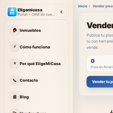
Inicio
/
Vender piso
Eligemicasa
Portal + CRM sin cuotas
Vender
🏠
Inmuebles
Publica tu pis
tú con herrami
⚡
Cómo funciona
vende.
0
⭐
Por qué EligeMiCasa
Pisos en Almer
📞
Contacto
Vender tu p
📰
Blog
¿