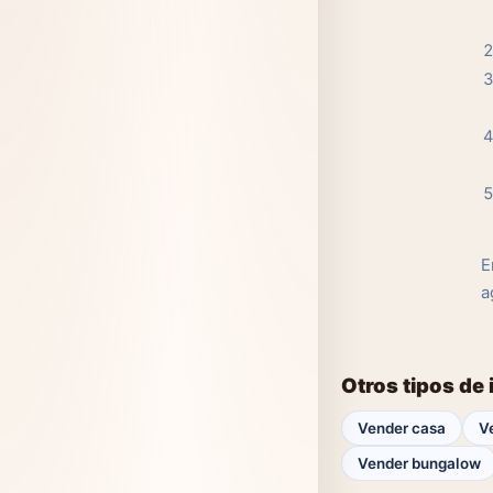
E
a
Otros tipos de
Vender casa
V
Vender bungalow