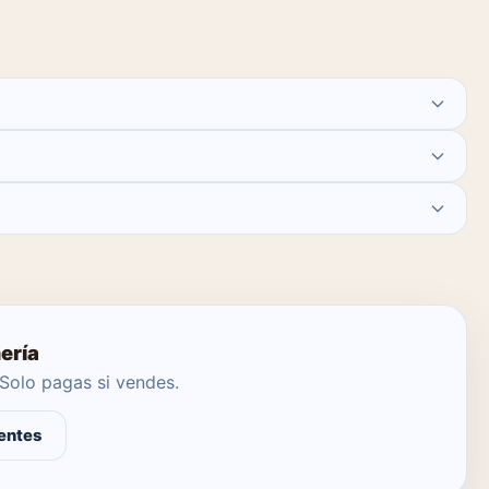
 agente local se encargue.
ería
Solo pagas si vendes.
entes