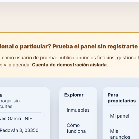
ional o particular? Prueba el panel sin registrarte
 como usuario de prueba: publica anuncios ficticios, gestiona 
ng y la agenda.
Cuenta de demostración aislada
.
a
Explorar
Para
propietarios
hogar sin
ultas.
Inmuebles
Mi panel
ves Garcia · NIF
Cómo
 Redován 3, 03350
funciona
Mis
anuncios