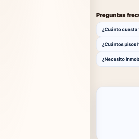
Preguntas fre
¿Cuánto cuesta 
Publicar es gratis.
¿Cuántos pisos 
Actualmente hay 0 
¿Necesito inmobi
No. Puedes public