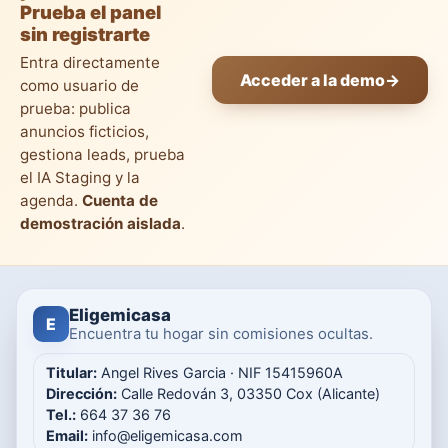
Prueba el panel
sin registrarte
Entra directamente
Acceder a la demo
→
como usuario de
prueba: publica
anuncios ficticios,
gestiona leads, prueba
el IA Staging y la
agenda.
Cuenta de
demostración aislada
.
Eligemicasa
E
Encuentra tu hogar sin comisiones ocultas.
Titular:
Angel Rives Garcia · NIF 15415960A
Dirección:
Calle Redován 3, 03350 Cox (Alicante)
Tel.:
664 37 36 76
Email:
info@eligemicasa.com