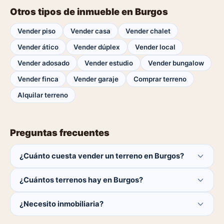
Otros tipos de inmueble en Burgos
Vender piso
Vender casa
Vender chalet
Vender ático
Vender dúplex
Vender local
Vender adosado
Vender estudio
Vender bungalow
Vender finca
Vender garaje
Comprar terreno
Alquilar terreno
Preguntas frecuentes
¿Cuánto cuesta vender un terreno en Burgos?
Publicar es gratis. Solo pagas el 1% del precio si se
¿Cuántos terrenos hay en Burgos?
cierra la venta.
Actualmente hay 0 terrenos disponibles en Burgos. El
¿Necesito inmobiliaria?
catálogo se actualiza a diario.
No. Puedes publicar tú mismo con herramientas