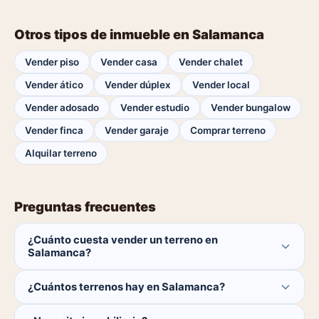
Otros tipos de inmueble en Salamanca
Vender piso
Vender casa
Vender chalet
Vender ático
Vender dúplex
Vender local
Vender adosado
Vender estudio
Vender bungalow
Vender finca
Vender garaje
Comprar terreno
Alquilar terreno
Preguntas frecuentes
¿Cuánto cuesta vender un terreno en
Salamanca?
Publicar es gratis. Solo pagas el 1% del precio si se
¿Cuántos terrenos hay en Salamanca?
cierra la venta.
Actualmente hay 0 terrenos disponibles en Salamanca.