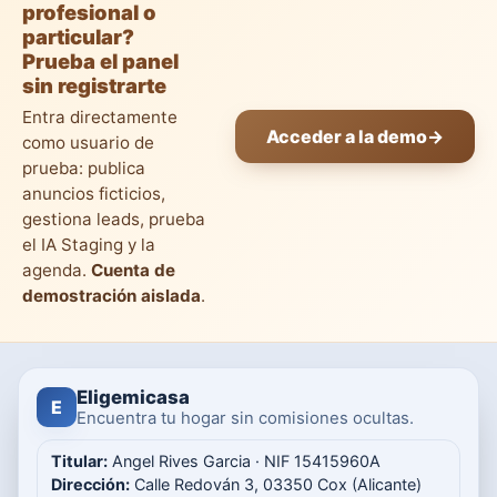
profesional o
particular?
Prueba el panel
sin registrarte
Entra directamente
Acceder a la demo
→
como usuario de
prueba: publica
anuncios ficticios,
gestiona leads, prueba
el IA Staging y la
agenda.
Cuenta de
demostración aislada
.
Eligemicasa
E
Encuentra tu hogar sin comisiones ocultas.
Titular:
Angel Rives Garcia · NIF 15415960A
Dirección:
Calle Redován 3, 03350 Cox (Alicante)