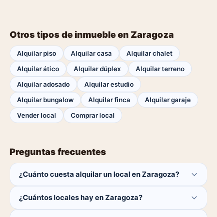
Otros tipos de inmueble en Zaragoza
Alquilar piso
Alquilar casa
Alquilar chalet
Alquilar ático
Alquilar dúplex
Alquilar terreno
Alquilar adosado
Alquilar estudio
Alquilar bungalow
Alquilar finca
Alquilar garaje
Vender local
Comprar local
Preguntas frecuentes
¿Cuánto cuesta alquilar un local en Zaragoza?
El comprador no paga ninguna comisión.
¿Cuántos locales hay en Zaragoza?
Actualmente hay 0 locales disponibles en Zaragoza. El