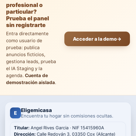
profesional o
particular?
Prueba el panel
sin registrarte
Entra directamente
Acceder a la demo
→
como usuario de
prueba: publica
anuncios ficticios,
gestiona leads, prueba
el IA Staging y la
agenda.
Cuenta de
demostración aislada
.
Eligemicasa
E
Encuentra tu hogar sin comisiones ocultas.
Titular:
Angel Rives Garcia · NIF 15415960A
Dirección:
Calle Redován 3, 03350 Cox (Alicante)