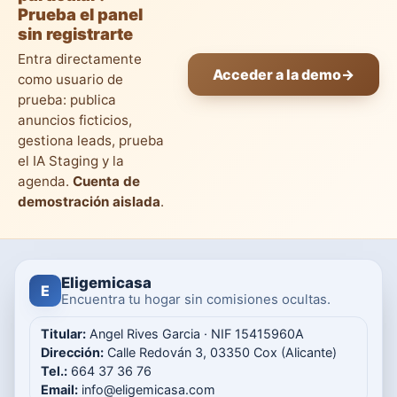
Prueba el panel
sin registrarte
Entra directamente
Acceder a la demo
→
como usuario de
prueba: publica
anuncios ficticios,
gestiona leads, prueba
el IA Staging y la
agenda.
Cuenta de
demostración aislada
.
Eligemicasa
E
Encuentra tu hogar sin comisiones ocultas.
Titular:
Angel Rives Garcia · NIF 15415960A
Dirección:
Calle Redován 3, 03350 Cox (Alicante)
Tel.:
664 37 36 76
Email:
info@eligemicasa.com