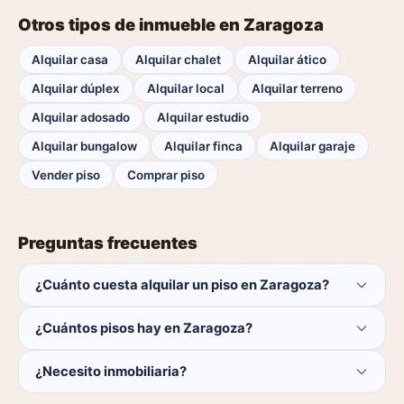
Otros tipos de inmueble en Zaragoza
Alquilar casa
Alquilar chalet
Alquilar ático
Alquilar dúplex
Alquilar local
Alquilar terreno
Alquilar adosado
Alquilar estudio
Alquilar bungalow
Alquilar finca
Alquilar garaje
Vender piso
Comprar piso
Preguntas frecuentes
¿Cuánto cuesta alquilar un piso en Zaragoza?
El comprador no paga ninguna comisión.
¿Cuántos pisos hay en Zaragoza?
Actualmente hay 0 pisos disponibles en Zaragoza. El
¿Necesito inmobiliaria?
catálogo se actualiza a diario.
No. Puedes buscar y contactar directamente.