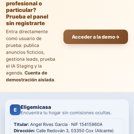
profesional o
particular?
Prueba el panel
sin registrarte
Entra directamente
Acceder a la demo
→
como usuario de
prueba: publica
anuncios ficticios,
gestiona leads, prueba
el IA Staging y la
agenda.
Cuenta de
demostración aislada
.
Eligemicasa
E
Encuentra tu hogar sin comisiones ocultas.
Titular:
Angel Rives Garcia · NIF 15415960A
Dirección:
Calle Redován 3, 03350 Cox (Alicante)