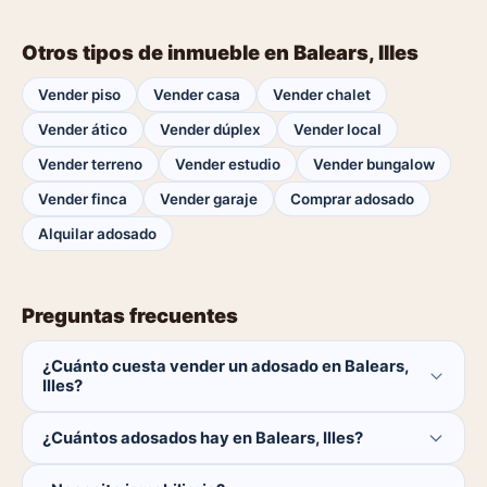
Otros tipos de inmueble en Balears, Illes
Vender piso
Vender casa
Vender chalet
Vender ático
Vender dúplex
Vender local
Vender terreno
Vender estudio
Vender bungalow
Vender finca
Vender garaje
Comprar adosado
Alquilar adosado
Preguntas frecuentes
¿Cuánto cuesta vender un adosado en Balears,
Illes?
Publicar es gratis. Solo pagas el 1% del precio si se
¿Cuántos adosados hay en Balears, Illes?
cierra la venta.
Actualmente hay 0 adosados disponibles en Balears,