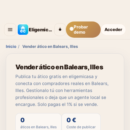
Probar
🟡
Eligemicasa
Acceder
demo
Inicio
/
Vender ático en Balears, Illes
Vender ático en Balears, Illes
Publica tu ático gratis en eligemicasa y
conecta con compradores reales en Balears,
Illes. Gestíonalo tú con herramientas
profesionales o deja que un agente local se
encargue. Solo pagas el 1% si se vende.
0
0 €
áticos en Balears, Illes
Coste de publicar