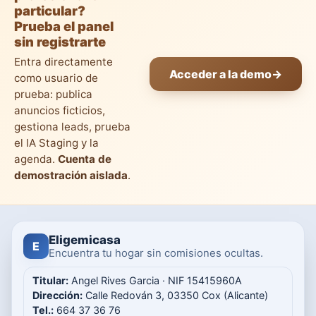
particular?
Prueba el panel
sin registrarte
Entra directamente
Acceder a la demo
→
como usuario de
prueba: publica
anuncios ficticios,
gestiona leads, prueba
el IA Staging y la
agenda.
Cuenta de
demostración aislada
.
Eligemicasa
E
Encuentra tu hogar sin comisiones ocultas.
Titular:
Angel Rives Garcia · NIF 15415960A
Dirección:
Calle Redován 3, 03350 Cox (Alicante)
Tel.:
664 37 36 76