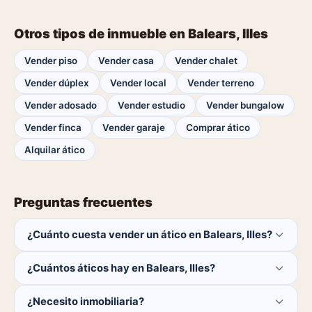
Otros tipos de inmueble en Balears, Illes
Vender piso
Vender casa
Vender chalet
Vender dúplex
Vender local
Vender terreno
Vender adosado
Vender estudio
Vender bungalow
Vender finca
Vender garaje
Comprar ático
Alquilar ático
Preguntas frecuentes
¿Cuánto cuesta vender un ático en Balears, Illes?
Publicar es gratis. Solo pagas el 1% del precio si se
¿Cuántos áticos hay en Balears, Illes?
cierra la venta.
Actualmente hay 0 áticos disponibles en Balears, Illes. El
¿Necesito inmobiliaria?
catálogo se actualiza a diario.