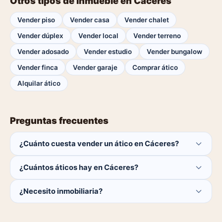
Otros tipos de inmueble en Cáceres
Vender piso
Vender casa
Vender chalet
Vender dúplex
Vender local
Vender terreno
Vender adosado
Vender estudio
Vender bungalow
Vender finca
Vender garaje
Comprar ático
Alquilar ático
Preguntas frecuentes
¿Cuánto cuesta vender un ático en Cáceres?
Publicar es gratis. Solo pagas el 1% del precio si se
¿Cuántos áticos hay en Cáceres?
cierra la venta.
Actualmente hay 0 áticos disponibles en Cáceres. El
¿Necesito inmobiliaria?
catálogo se actualiza a diario.
No. Puedes publicar tú mismo con herramientas
profesionales gratuitas o dejar que un agente local se