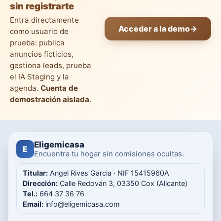
sin registrarte
Entra directamente
Acceder a la demo
→
como usuario de
prueba: publica
anuncios ficticios,
gestiona leads, prueba
el IA Staging y la
agenda.
Cuenta de
demostración aislada
.
Eligemicasa
E
Encuentra tu hogar sin comisiones ocultas.
Titular:
Angel Rives Garcia · NIF 15415960A
Dirección:
Calle Redován 3, 03350 Cox (Alicante)
Tel.:
664 37 36 76
Email:
info@eligemicasa.com