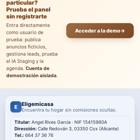
particular?
Prueba el panel
sin registrarte
Entra directamente
Acceder a la demo
→
como usuario de
prueba: publica
anuncios ficticios,
gestiona leads, prueba
el IA Staging y la
agenda.
Cuenta de
demostración aislada
.
Eligemicasa
E
Encuentra tu hogar sin comisiones ocultas.
Titular:
Angel Rives Garcia · NIF 15415960A
Dirección:
Calle Redován 3, 03350 Cox (Alicante)
Tel.:
664 37 36 76