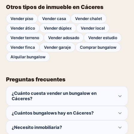
Otros tipos de inmueble en Cáceres
Vender piso
Vender casa
Vender chalet
Vender ático
Vender dúplex
Vender local
Vender terreno
Vender adosado
Vender estudio
Vender finca
Vender garaje
Comprar bungalow
Alquilar bungalow
Preguntas frecuentes
¿Cuánto cuesta vender un bungalow en
Cáceres?
Publicar es gratis. Solo pagas el 1% del precio si se
¿Cuántos bungalows hay en Cáceres?
cierra la venta.
Actualmente hay 0 bungalows disponibles en Cáceres.
¿Necesito inmobiliaria?
El catálogo se actualiza a diario.