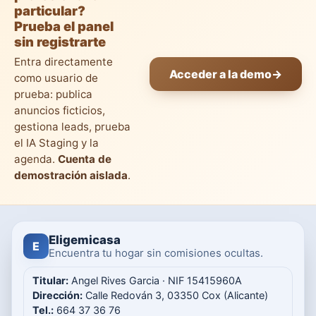
particular?
Prueba el panel
sin registrarte
Entra directamente
Acceder a la demo
→
como usuario de
prueba: publica
anuncios ficticios,
gestiona leads, prueba
el IA Staging y la
agenda.
Cuenta de
demostración aislada
.
Eligemicasa
E
Encuentra tu hogar sin comisiones ocultas.
Titular:
Angel Rives Garcia · NIF 15415960A
Dirección:
Calle Redován 3, 03350 Cox (Alicante)
Tel.:
664 37 36 76