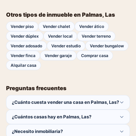
Otros tipos de inmueble en Palmas, Las
Vender piso
Vender chalet
Vender ático
Vender dúplex
Vender local
Vender terreno
Vender adosado
Vender estudio
Vender bungalow
Vender finca
Vender garaje
Comprar casa
Alquilar casa
Preguntas frecuentes
¿Cuánto cuesta vender una casa en Palmas, Las?
Publicar es gratis. Solo pagas el 1% del precio si se
¿Cuántos casas hay en Palmas, Las?
cierra la venta.
Actualmente hay 0 casas disponibles en Palmas, Las. El
¿Necesito inmobiliaria?
catálogo se actualiza a diario.