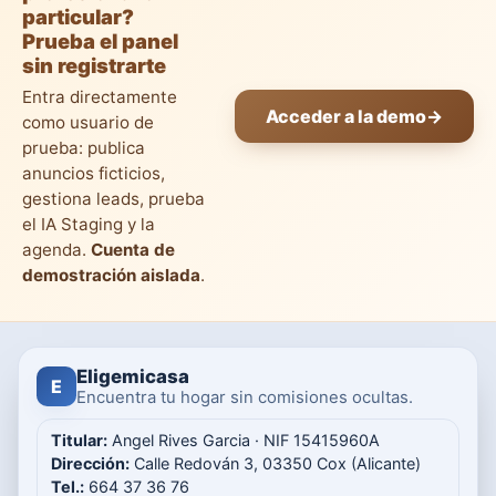
particular?
Prueba el panel
sin registrarte
Entra directamente
Acceder a la demo
→
como usuario de
prueba: publica
anuncios ficticios,
gestiona leads, prueba
el IA Staging y la
agenda.
Cuenta de
demostración aislada
.
Eligemicasa
E
Encuentra tu hogar sin comisiones ocultas.
Titular:
Angel Rives Garcia · NIF 15415960A
Dirección:
Calle Redován 3, 03350 Cox (Alicante)
Tel.:
664 37 36 76