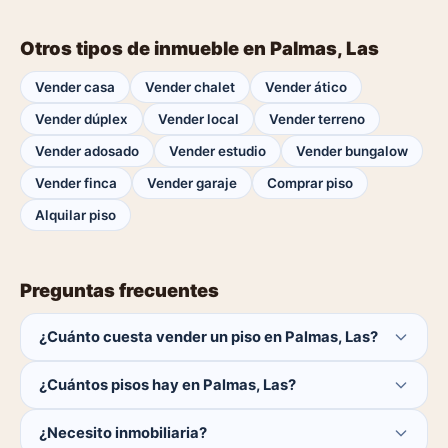
Otros tipos de inmueble en Palmas, Las
Vender casa
Vender chalet
Vender ático
Vender dúplex
Vender local
Vender terreno
Vender adosado
Vender estudio
Vender bungalow
Vender finca
Vender garaje
Comprar piso
Alquilar piso
Preguntas frecuentes
¿Cuánto cuesta vender un piso en Palmas, Las?
Publicar es gratis. Solo pagas el 1% del precio si se
¿Cuántos pisos hay en Palmas, Las?
cierra la venta.
Actualmente hay 0 pisos disponibles en Palmas, Las. El
¿Necesito inmobiliaria?
catálogo se actualiza a diario.