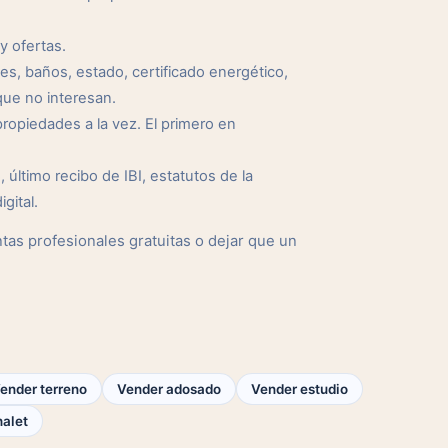
y ofertas.
s, baños, estado, certificado energético,
ue no interesan.
opiedades a la vez. El primero en
 último recibo de IBI, estatutos de la
gital.
as profesionales gratuitas o dejar que un
ender terreno
Vender adosado
Vender estudio
halet