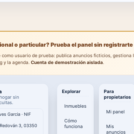
ional o particular? Prueba el panel sin registrarte
 como usuario de prueba: publica anuncios ficticios, gestiona 
ng y la agenda.
Cuenta de demostración aislada
.
a
Explorar
Para
propietarios
hogar sin
ultas.
Inmuebles
Mi panel
ves Garcia · NIF
Cómo
 Redován 3, 03350
funciona
Mis
anuncios