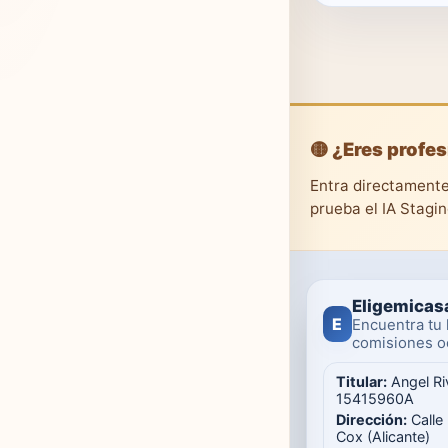
🟡 ¿Eres profes
Entra directamente
prueba el IA Stagi
Eligemicas
E
Encuentra tu 
comisiones oc
Titular:
Angel Ri
15415960A
Dirección:
Calle
Cox (Alicante)