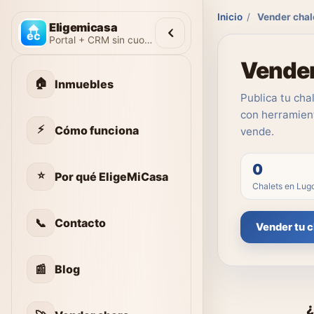
Inicio
/
Vender chal
Eligemicasa
Portal + CRM sin cuotas
Vender
🏠
Inmuebles
Publica tu cha
con herramient
⚡
Cómo funciona
vende.
0
⭐
Por qué EligeMiCasa
Chalets en Lug
📞
Contacto
Vender tu c
📰
Blog
¿