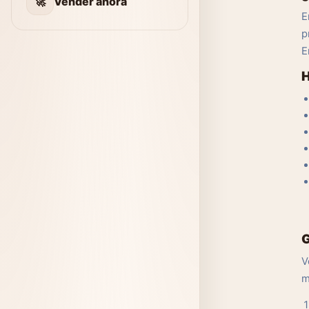
🚀
Vender ahora
E
p
E
H
G
V
m