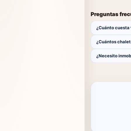
Preguntas fre
¿Cuánto cuesta 
Publicar es gratis.
¿Cuántos chalet
Actualmente hay 0 
¿Necesito inmobi
No. Puedes public