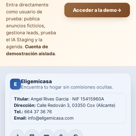
Entra directamente
Acceder a la demo
→
como usuario de
prueba: publica
anuncios ficticios,
gestiona leads, prueba
el IA Staging y la
agenda.
Cuenta de
demostración aislada
.
Eligemicasa
E
Encuentra tu hogar sin comisiones ocultas.
Titular:
Angel Rives Garcia · NIF 15415960A
Dirección:
Calle Redován 3, 03350 Cox (Alicante)
Tel.:
664 37 36 76
Email:
info@eligemicasa.com