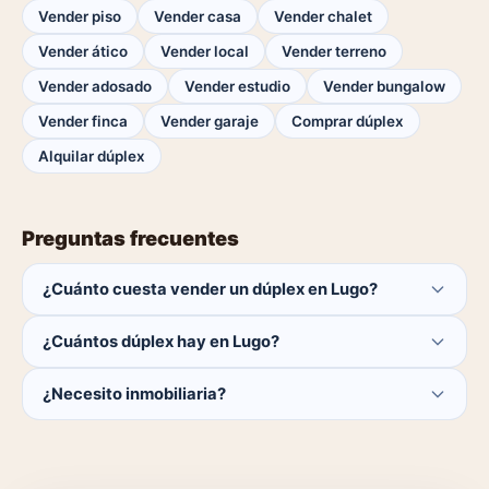
Vender piso
Vender casa
Vender chalet
Vender ático
Vender local
Vender terreno
Vender adosado
Vender estudio
Vender bungalow
Vender finca
Vender garaje
Comprar dúplex
Alquilar dúplex
Preguntas frecuentes
¿Cuánto cuesta vender un dúplex en Lugo?
Publicar es gratis. Solo pagas el 1% del precio si se
¿Cuántos dúplex hay en Lugo?
cierra la venta.
Actualmente hay 0 dúplex disponibles en Lugo. El
¿Necesito inmobiliaria?
catálogo se actualiza a diario.
No. Puedes publicar tú mismo con herramientas
profesionales gratuitas o dejar que un agente local se
encargue.