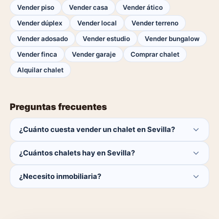
Vender piso
Vender casa
Vender ático
Vender dúplex
Vender local
Vender terreno
Vender adosado
Vender estudio
Vender bungalow
Vender finca
Vender garaje
Comprar chalet
Alquilar chalet
Preguntas frecuentes
¿Cuánto cuesta vender un chalet en Sevilla?
Publicar es gratis. Solo pagas el 1% del precio si se
¿Cuántos chalets hay en Sevilla?
cierra la venta.
Actualmente hay 0 chalets disponibles en Sevilla. El
¿Necesito inmobiliaria?
catálogo se actualiza a diario.
No. Puedes publicar tú mismo con herramientas
profesionales gratuitas o dejar que un agente local se
encargue.