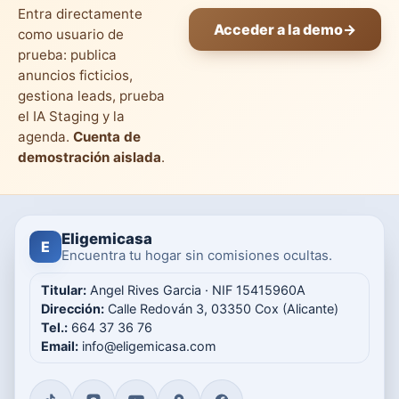
Entra directamente
Acceder a la demo
→
como usuario de
prueba: publica
anuncios ficticios,
gestiona leads, prueba
el IA Staging y la
agenda.
Cuenta de
demostración aislada
.
Eligemicasa
E
Encuentra tu hogar sin comisiones ocultas.
Titular:
Angel Rives Garcia · NIF 15415960A
Dirección:
Calle Redován 3, 03350 Cox (Alicante)
Tel.:
664 37 36 76
Email:
info@eligemicasa.com